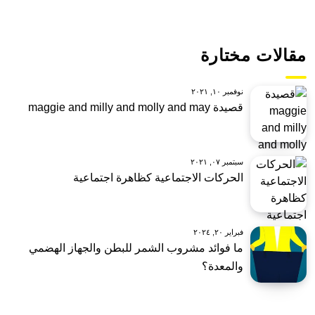
مقالات مختارة
نوفمبر ١٠, ٢٠٢١
قصيدة maggie and milly and molly and may
سبتمبر ٠٧, ٢٠٢١
الحركات الاجتماعية كظاهرة اجتماعية
فبراير ٢٠, ٢٠٢٤
ما فوائد مشروب الشمر للبطن والجهاز الهضمي
والمعدة؟