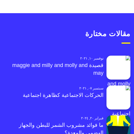
مقالات مختارة
نوفمبر ١٠, ٢٠٢١
قصيدة maggie and milly and molly and
may
سبتمبر ٠٧, ٢٠٢١
الحركات الاجتماعية كظاهرة اجتماعية
فبراير ٢٠, ٢٠٢٤
ما فوائد مشروب الشمر للبطن والجهاز
الهضمي والمعدة؟