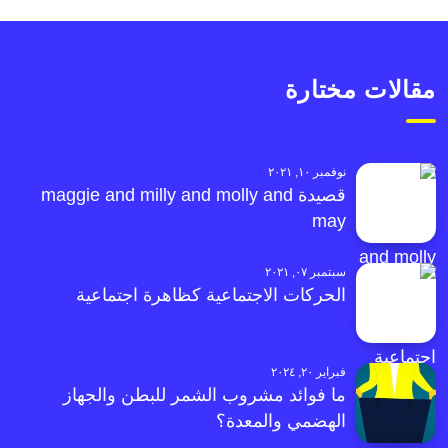
مقالات مختارة
نوفمبر ١٠, ٢٠٢١
قصيدة maggie and milly and molly and
may
سبتمبر ٠٧, ٢٠٢١
الحركات الاجتماعية كظاهرة اجتماعية
فبراير ٢٠, ٢٠٢٤
ما فوائد مشروب الشمر للبطن والجهاز
الهضمي والمعدة؟