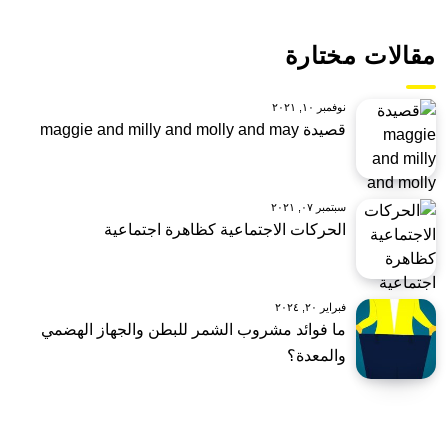
مقالات مختارة
نوفمبر ١٠, ٢٠٢١
قصيدة maggie and milly and molly and may
سبتمبر ٠٧, ٢٠٢١
الحركات الاجتماعية كظاهرة اجتماعية
فبراير ٢٠, ٢٠٢٤
ما فوائد مشروب الشمر للبطن والجهاز الهضمي
والمعدة؟