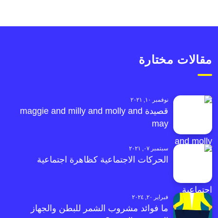
مقالات مختارة
نوفمبر ١٠, ٢٠٢١
قصيدة maggie and milly and molly and
may
سبتمبر ٠٧, ٢٠٢١
الحركات الاجتماعية كظاهرة اجتماعية
فبراير ٢٠, ٢٠٢٤
ما فوائد مشروب الشمر للبطن والجهاز