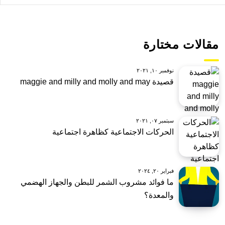
مقالات مختارة
نوفمبر ١٠, ٢٠٢١
قصيدة maggie and milly and molly and may
سبتمبر ٠٧, ٢٠٢١
الحركات الاجتماعية كظاهرة اجتماعية
فبراير ٢٠, ٢٠٢٤
ما فوائد مشروب الشمر للبطن والجهاز الهضمي
والمعدة؟