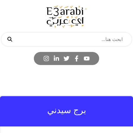
برج سيدني