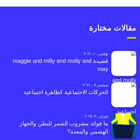
مقالات مختارة
نوفمبر ١٠, ٢٠٢١
قصيدة maggie and milly and molly and
may
سبتمبر ٠٧, ٢٠٢١
الحركات الاجتماعية كظاهرة اجتماعية
فبراير ٢٠, ٢٠٢٤
ما فوائد مشروب الشمر للبطن والجهاز
الهضمي والمعدة؟