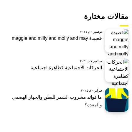
مقالات مختارة
نوفمبر ١٠, ٢٠٢١
قصيدة maggie and milly and molly and may
سبتمبر ٠٧, ٢٠٢١
الحركات الاجتماعية كظاهرة اجتماعية
فبراير ٢٠, ٢٠٢٤
ما فوائد مشروب الشمر للبطن والجهاز الهضمي
والمعدة؟