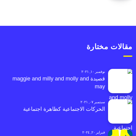
مقالات مختارة
نوفمبر ١٠, ٢٠٢١
قصيدة maggie and milly and molly and
may
سبتمبر ٠٧, ٢٠٢١
الحركات الاجتماعية كظاهرة اجتماعية
فبراير ٢٠, ٢٠٢٤