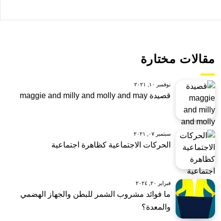
مقالات مختارة
نوفمبر ١٠, ٢٠٢١
قصيدة maggie and milly and molly and may
سبتمبر ٠٧, ٢٠٢١
الحركات الاجتماعية كظاهرة اجتماعية
فبراير ٢٠, ٢٠٢٤
ما فوائد مشروب الشمر للبطن والجهاز الهضمي
والمعدة؟