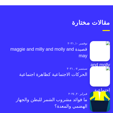
مقالات مختارة
نوفمبر ١٠, ٢٠٢١
قصيدة maggie and milly and molly and
may
سبتمبر ٠٧, ٢٠٢١
الحركات الاجتماعية كظاهرة اجتماعية
فبراير ٢٠, ٢٠٢٤
ما فوائد مشروب الشمر للبطن والجهاز
الهضمي والمعدة؟