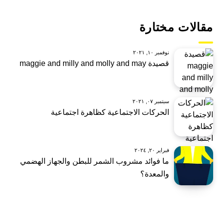
مقالات مختارة
نوفمبر ١٠, ٢٠٢١
قصيدة maggie and milly and molly and may
سبتمبر ٠٧, ٢٠٢١
الحركات الاجتماعية كظاهرة اجتماعية
فبراير ٢٠, ٢٠٢٤
ما فوائد مشروب الشمر للبطن والجهاز الهضمي
والمعدة؟