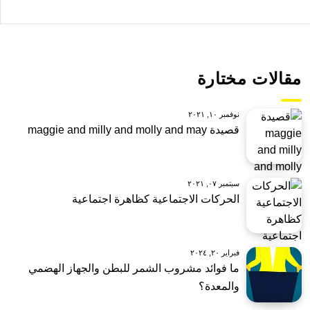
مقالات مختارة
نوفمبر ١٠, ٢٠٢١
قصيدة maggie and milly and molly and may
سبتمبر ٠٧, ٢٠٢١
الحركات الاجتماعية كظاهرة اجتماعية
فبراير ٢٠, ٢٠٢٤
ما فوائد مشروب الشمر للبطن والجهاز الهضمي
والمعدة؟