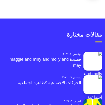
مقالات مختارة
نوفمبر ١٠, ٢٠٢١
قصيدة maggie and milly and molly and
may
سبتمبر ٠٧, ٢٠٢١
الحركات الاجتماعية كظاهرة اجتماعية
فبراير ٢٠, ٢٠٢٤