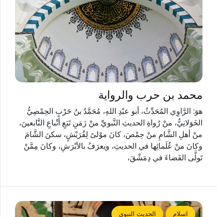
محمد بن حرب والرواية
هوَ: الرَّاوِي المُحَدِّثُ، أبو عبْدِ اللهِ، مُحَمَّدُ بنُ حَرْبٍ الحِمْصِيُّ
الخَوَلانِيُّ، منْ رُواةِ الحديثِ النَّبويِّ منْ زَمَنِ تَبَعِ أتْباعِ التَّابعينَ،
منْ أهلِ الشَّامِ منْ حِمْصَ، كانَ موْلىً لِقُرَيْشٍ، سكنَ الشَّامَ
وكانَ منْ عُلَمائِها في الحديثِ، ويعرَفُ بالأبْرَشِ، وكانَ مِمَّنْ
تَولَّى القَضاءَ في دِمَشْقَ،
اسلام
الحديث النبوي