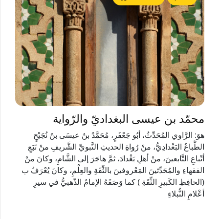
محمّد بن عيسى البغداديّ والرّواية
هوَ: الرَّاوي المُحَدِّثُ، أبُو جَعْفَرٍ، مُحَمَّدُ بنُ عيسَى بنُ نُجَيْحٍ
الطَّباعُ البَغْدادِيُّ، منْ رُواةِ الحديثِ النَّبويِّ الشَّريفِ منْ تَبَعِ
أتْباعِ التَّابعينَ، منْ أهلِ بَغْدادَ، ثمَّ هاجَرَ إلى الشَّامِ، وكانَ منْ
الفقهاءِ والمُحَدِّثينَ المَعْروفينَ بالثِّقَةِ والعِلْمِ، وكانَ يُعْرَفُ ب
(الحافِظِ الكَبيرِ الثِّقَةِ ) كما وَصَفَهُ الإمامُ الذّهبيُّ في سيرِ
أعْلامِ النُّبلاءِ