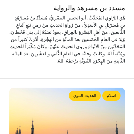
مسدد بن مسرهد والرواية
هُوَ: الرَّاوِي المُحَدِّثُ، أبو الحسَنِ البَصْرِيُّ، مُسَدَّدُ بنُ مُسَرْهَدٍ
بنِ مُسَرْبَلِ بنِ الأسَدِيُّ، منْ رُواةِ الحديثِ منْ زمنِ تَبَعِ أتْباعِ
التَّابعينَ، منْ أهلِ البَصْرَةِ بالعِراقِ، يعودُ نَسَبُهُ إلى بني قَحْطانَ،
وٌلِدَ في العامِ الخَمْسينَ بعدَ المائَةِ منَ الهِجْرَةِ، أدْرَكَ كثيراً منَ
المُحَدِّثينَ منْ الاتْباعِ وروى الحديثَ عنْهُمْ، وكانَ مُكْثِراً للحديثِ
ومُتْقِناً لَهُ، وكانتْ وفاتُه في العامِ الثَّانِي والعشْرينَ بعدَ المائَةِ
الثّّانِيَةِ منَ الهِجْرَةِ النَّبويَّةِ يرْحَمُهُ اللهُ.
اسلام
الحديث النبوي