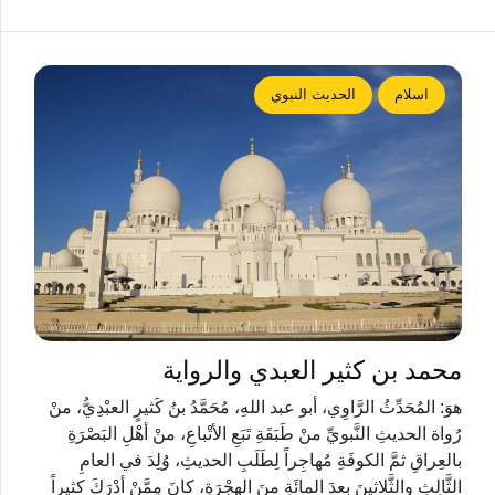
اسلام
الحديث النبوي
محمد بن كثير العبدي والرواية
هوَ: المُحَدِّثُ الرَّاوِي، أبو عبد اللهِ، مُحَمَّدُ بنُ كَثيرٍ العبْدِيُّ، منْ
رُواة الحديثِ النَّبويِّ منْ طَبَقَةِ تَبَعِ الأتْباعِ، منْ أهْلِ البَصْرَةِ
بالعِراقِ ثمَّ الكوفَةِ مُهاجِراً لِطَلَبِ الحديثِ، وُلِدَ في العامِ
الثَّالِثِ والثَّلاثينَ بعدَ المائَةِ منَ الهِجْرَةِ، كانَ مِمَّنْ أدْرَكَ كثيراً