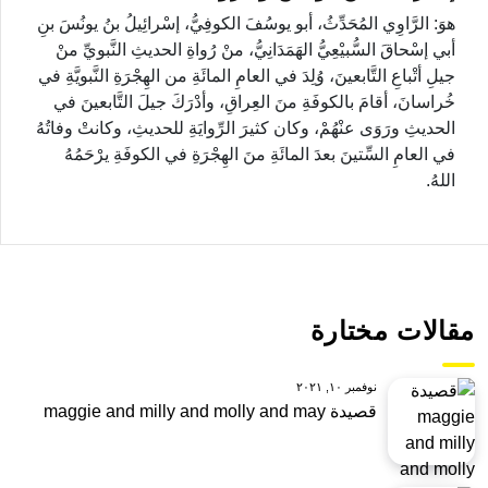
هوَ: الرَّاوِي المُحَدِّثُ، أبو يوسُفَ الكوفِيُّ، إسْرائِيلُ بنُ يونُسَ بنِ
أبي إسْحاقَ السُّبيْعِيُّ الهَمَدَانِيُّ، منْ رُواةِ الحديثِ النَّبويِّ منْ
جيلِ أتْباعِ التَّابعينَ، وُلِدَ في العامِ المائَةِ من الهِجْرَةِ النَّبويَّةِ في
خُراسانَ، أقامَ بالكوفَةِ منَ العِراقِ، وأدْرَكَ جيلَ التَّابعينَ في
الحديثِ ورَوَى عنْهُمْ، وكان كثيرَ الرِّوايَةِ للحديثِ، وكانتْ وفاتُهُ
في العامِ السِّتينَ بعدَ المائَةِ منَ الهِجْرَةِ في الكوفَةِ يرْحَمُهُ
اللهُ.
مقالات مختارة
نوفمبر ١٠, ٢٠٢١
قصيدة maggie and milly and molly and may