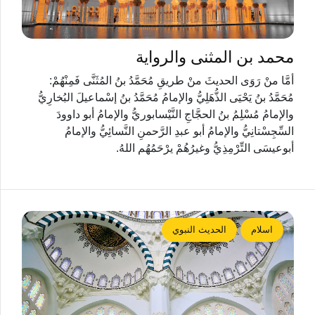
محمد بن المثنى والرواية
أمَّا منْ رَوَى الحديثَ منْ طريقِ مُحَمَّدُ بنُ المُثَنَّى فَمِنْهُمْ:
مُحَمَّدُ بنُ يَحْيَى الذُّهَلِيُّ والإمامُ مُحَمَّدُ بنُ إسْماعيلَ البُخارِيُّ
والإمامُ مُسْلِمُ بنُ الحجَّاجِ النَّيْسابوريُّ والإمامُ أبو داوودَ
السِّجِسْتانِيُّ والإمامُ أبو عبدِ الرَّحمنِ النَّسائِيُّ والإمامُ
أبوعيسَى التِّرْمِذِيُّ وغيرُهُمْ يرْحَمُهُم اللهُ.
اسلام
الحديث النبوي