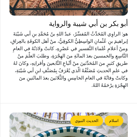
أبو بكر بن أبي شيبة والرواية
هو: الراوِي المُحَدِّثُ المُفسِّرُ، عبدٌ اللهِ بنُ مُحَمَّدِ بنِ أبي شَيْبَةَ
إبراهيمَ بنِ عُثْمانِ الواسِطِيُّ الكوفِيُّ، منْ أهل الكوفَةِ بالعِراقِ،
ومنْ أعلامِ عُلماءِ التَّفسيرِ في عَصْرِهِ، كانتْ ولادَتُهُ في العامِ
التَّاسِعِ والخمسينَ بعدَ المائَةِ منَ الهِجْرَةِ، وطلبَ العلْمَ منْ
طريقِ كثيرٍ منَ المُحَدِّثينَ منْ أتْباعِ التَّابعينَ وأقرانِهِ، وكانَ لهُ
في علمِ الحديثِ مُصَنَّفُهُ الّذي يُعْرَفُ بِمُصَنَّفِ ابنِ أبي شَيْبَةِ،
وكانتْ وفاتُهُ في العامِ الخامِسِ والثَّلاثينَ بعدَ المائَتينِ منَ
الهِجْرَةِ يرْحَمُهُ اللهُ.
اسلام
الحديث النبوي