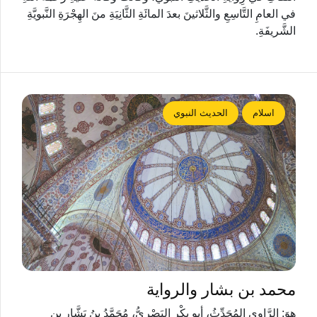
في العامِ التَّاسِعِ والثَّلاثينَ بعدَ المائَةِ الثَّانِيَةِ منَ الهِجْرَةِ النَّبويَّةِ
الشَّريفَةِ.
اسلام
الحديث النبوي
محمد بن بشار والرواية
هوَ: الرَّاوِي المُحَدِّثُ، أبو بكْرٍِ البَصْرِيُّ، مُحَمَّدُ بنُ بَشَّارِ بنِ