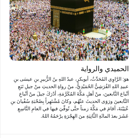
الحميدي والرواية
هوَ: الرَّاوِي المُحَدِّثُ، أبوبكرٍ، عبدُ اللهِ بنُ الزُّبيرِ بنِ عيسَى بنِ
عبيدِ اللهِ القُرَشِيُّ الحُمَيْدِيُّ، منْ رواةِ الحديثِ منْ جيلِ تَبَعِ
أتْباع التَّابعينَ، منْ أهلِ مَكَّةَ المُكَرَّمَةِ، أدْرَكَ جيلَ منْ أتْباعِ
التَّابعينَ ورَوَى الحديثَ عنْهُم، وكانَ مُشْتَهِراً بِصُحْبَةِ سُفْيانَ بنِ
عُيَيْنَةَ، أقامَ في مَكَّةَ زمناً حتَّى تُوفِّيَ فيها في العامِ التَّاسِعِ
عَشَرَ بعدَ المائَةِ الثَّانِيَةِ منَ الهِجْرَةِ يرْحَمُهُ اللهُ.