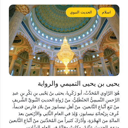
اسلام
الحديث النبوي
يحيى بن يحيى التميمي والرواية
هُوَ: الرَّاوِي المُحَدِّثُ، أبو زَكَرِيا، يحيَى بنُ يَحْيى بنِ بَكْرِ بنِ عبدِ
الرَّحمنِ التَّميمِيُّ الحَنْظَلِيُّ، منْ رُواةِ الحديثِ النَّبويِّ الشَّريفِ
منْ تَبَعِ أتْباعِ التَّابعينَ، منْ أهلِ نيسابورَ منْ بلادِ فارِسَ قديماً،
عُرِفَ بِرَيْحانَةِ نيسابورَ، وُلِدَ في العامِ الثَّانِي والأرْبَعينَ بعدَ
المائَةِ منَ الهِجْرَةِ، وأدْرَكَ كثيراً منَ المُحَدِّثينَ منْ أتْباعِ التَّابعينَ
ورَوَى الحديثَ عنْهُمْ، وكانتْ وفاتُهُ في العامِ السَّادِسِ