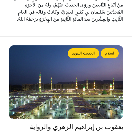
منْ أتْباعِ التَّابعينَ وروَى الحديثَ عنْهُمْ، ولَهُ منَ الأُخوَةِ
المُحَدِّثينَ سُليمانَ بنِ كثيرٍ العبْدِيِّ، وكانتْ وفاتُه في العامِ
الثَّالِثِ والعِشْرينَ بعدَ المائَةِ الثَّانِيَةِ منَ الهِجْرَةِ يرْحَمُهُ اللهُ.
اسلام
الحديث النبوي
يعقوب بن إبراهيم الزهري والرواية