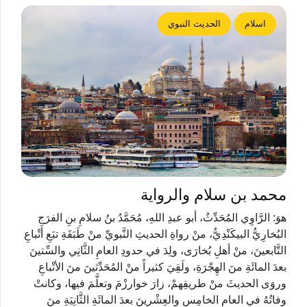
اسلام
الحديث النبوي
محمد بن سلام والرواية
هوَ: الرَّاوِي المُحَدِّثُ، أبو عبدِ اللهِ، مُحَمَّدُ بنُ سلامِ بنِ الفرَجِ
البُخارِيُّ البيكَنْدِيُّ، منْ رواةِ الحديثِ النَّبويِّ منْ طَبَقَةِ تبَعِ أتْباعِ
التَّابعينَ، منْ أهلِ بُخارَى، ولِدَ في حدودِ العامِ الثَّانِي والسِّتينَ
بعدَ المائَةِ منَ الهِجْرَةِ، ولَقِيَ كثيراً منْ المُحَدِّثينَ منَ الأتْباعِ
وروَى الحديثَ منْ طريقِهمْ، زارَ خوارزْمَ وتعلَّمَ فيها، وكانتْ
وفاتُهُ في العامِ الخامِسِ والعِشْرينَ بعدَ المائَةِ الثَّانِيَةِ منَ