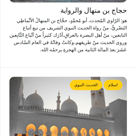
حجاج بن منهال والرواية
هو: الرّاوي المُحدث، أبو مُحمَّدٍ، حجَّاج بن المنهالُ الأنْماطِي
البَصْريُّ، منْ رواة الحديث النبوي الشريف من تبع أتباع
التابعين، منْ أهل البصرة بالعراقِ،أدْرَك كثيراً منْ أتْباع التَّابِعين
وروى الحديث منْ طريقهم،وكانتْ وفاتُهُ في العام السّادس
عَشَرَ بعدَ المائَة الثانية من الهجرةِ يرحمُه الله.
اسلام
الحديث النبوي