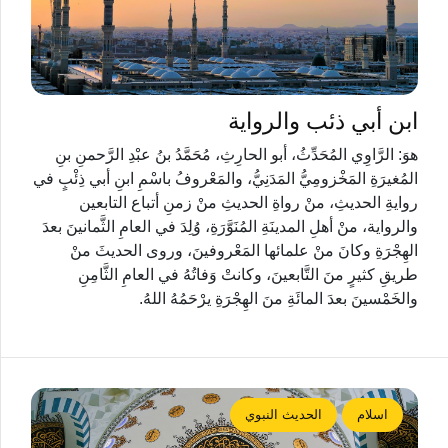
ابن أبي ذئب والرواية
هوَ: الرَّاوِي المُحَدِّثُ، أبو الحارِثِ، مُحَمَّدُ بنُ عبْدِ الرَّحمنِ بنِ
المُغيرَةِ المَخْزومِيُّ المَدَنِيُّ، والمَعْروفُ باسْمِ ابنِ أبي ذِئْبٍ في
روايةِ الحديثِ، منْ رواةِ الحديثِ منْ زمنِ أتباع التابعين
والرواية، منْ أهلِ المدينَةِ المُنَوَّرَةِ، وُلِدَ في العامِ الثَّمانينَ بعدَ
الهِجْرَةِ وكانَ منْ علمائها المَعْروفينَ، وروى الحديثَ منْ
طريقِ كثيرٍ منَ التَّابعينَ، وكانتْ وَفاتُهُ في العامِ الثَّامِنِ
والخَمْسينَ بعدَ المائَةِ منَ الهِجْرَةِ يرْحَمُهُ اللهُ.
اسلام
الحديث النبوي