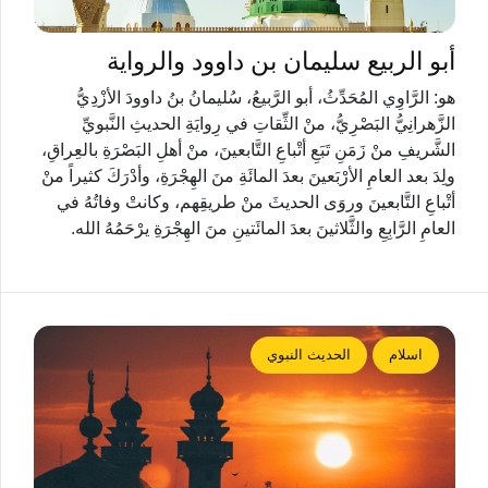
أبو الربيع سليمان بن داوود والرواية
هو: الرَّاوِي المُحَدِّثُ، أبو الرَّبيعُ، سُليمانُ بنُ داوودَ الأزْدِيُّ
الزَّهرانِيُّ البَصْرِيُّ، منْ الثِّقاتِ في رِوايَةِ الحديثِ النَّبويِّ
الشَّريفِ منْ زَمَنِ تَبَعِ أتْباعِ التَّابعينَ، منْ أهلِ البَصْرَةِ بالعِراقِ،
ولِدَ بعد العامِ الأرْبَعينَ بعدَ المائَةِ منَ الهِجْرَةِ، وأدْرَكَ كثيراً منْ
أتْباعِ التَّابعينَ وروَى الحديثَ منْ طريقِهم، وكانتْ وفاتُهُ في
العامِ الرَّابِعِ والثَّلاثينَ بعدَ المائَتينِ منَ الهِجْرَةِ يرْحَمُهُ الله.
اسلام
الحديث النبوي