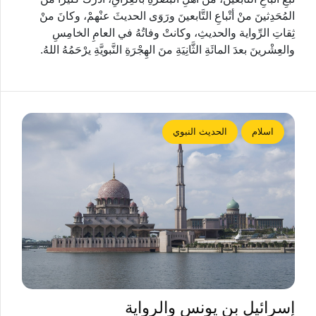
المُحَدِثينَ منْ أتْباعِ التَّابعينَ ورَوَى الحديثَ عنْهمْ، وكانَ منْ
ثِقاتِ الرِّواية والحديثِ، وكانتْ وفاتُهُ في العامِ الخامِسِ
والعِشْرينَ بعدَ المائَةِ الثَّانِيَةِ منَ الهِجْرَةِ النَّبويَّةِ يرْحَمُهُ اللهُ.
اسلام
الحديث النبوي
إسرائيل بن يونس والرواية