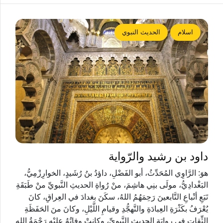
اسلام
الحديث النبوي
داود بن رشيد والرّواية
هوَ: الرَّاوِي المُحَدِّثُ، أبو الفَضْلِ، داؤدُ بنُ رُشَيدٍ، الخوارِزْمِيُّ،
البَغْدادِيُّ، مولَى بنِي هاشِمَ، منْ رُواةِ الحديثِ النَّبويِّ منْ طَبَقَةِ
تَبَعِ أتْباعِ التَّابعينَ رَحِمَهُمُ اللهُ، سكَنَ بغدادَ في العِراقِ، كانَ
يُعْرَفُ بكَثْرَةِ العِبادَةِ والتَّهجُّدِ وقيامِ اللَّيْلِ، وكانَ منَ الحَفَظَةِ
الثِّقاتِ في رِوايَةِ الحديثِ النَّبويِّ، وكانتْ وفاتُهُ عليْهِ رَحْمَةُ اللهِ