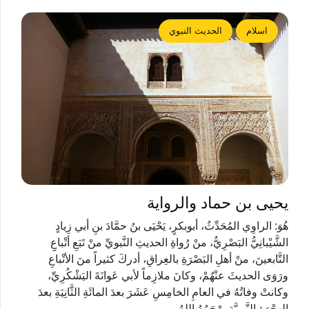
اسلام
الحديث النبوي
يحيى بن حماد والرواية
هُوَ: الراوِي المُحَدِّثُ، أبوبكرٍ، يَحْيَى بنُ حمَّادَ بنِ أبي زِيادٍ
الشَّيْبانِيُّ البَصْرِيُّ، منْ رُواةِ الحديثِ النَّبويِّ منْ تَبَعِ أتْباعِِ
التَّابعينَ، منْ أهلِ البَصْرَةِ بالعِراقِ، أدركَ كثيراً منَ الأتْباعِ
ورَوَى الحديثَ عنْهُمْ، وكانَ ملازِماً لأبي عَوانَةَ اليَشْكُرِيِّ،
وكانتْ وفاتُهُ في العامِ الخامِسِ عَشَرَ بعدَ المائَةِ الثَّانِيَةِ بعدَ
الهِجْرَةِ النَّبويَّةِ يرْحَمُهُ اللهُ.