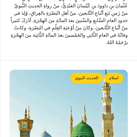
عُثْمانَ بنِ داوودَ بنِ كَيْسانَ العبْدِيُّ، منْ رواةِ الحديثِ النَّبويِّ
منْ زَمنِ تَبَعِ أتْباعِ التَّابعينَ، منْ أهلِ البَصْرَةِ بالعِِراقِ، وُلِدَ في
حدودِ العامِ السَّابعِ والسِّتينَ بعدَ المائَةِ منَ الهِجْرَةِ، أدْرَكَ كثيراً
منْ أتْباعِ التَّابعينَ، وكانَ منْ أوْعيَةِ العِلْمِ في البَصْرَةِ، وكانتْ
وفاتُهُ في العامِ الثَّانِي والخَمْسينَ بعدَ المائَةِ الثَّانِيَة منَ الهِجْرَةِ
يرْحَمُهُ اللهُ.
اسلام
الحديث النبوي