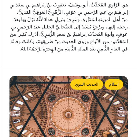
هو: الرَّاوِي المُحَدِّثُ، أبو يوسُفَ، يعْقوبُ بنُ إبْراهيمَ بنِ سعْدِ بنِ
إبراهيمَ بنِ عبدِ الرَّحمنِ بنِ عوْفٍ، الزُّهْرِيُّ العَوْفِيُّ المَدَنِيُّ،
منْ أهل المَدِينَةِ المُنَوَّرَةِ، وعرِفَ بنَزيلِ بغدادَ لأنَّهُ نَزَلَ بها بعدَ
رحيلِهِ إلَيْها، ويرْجِعُ نَسَبُهُ إلى الصَّحابيِّ الجليلِ عبدِ الرَحمنِ بنِ
عوْفٍ، وأبوهُ المُحَدِّثُ إبراهيمُ بنُ سعدٍ الزُّهْرِيُّ، أدْرَكَ كثيراً منَ
المُحَدِّثينَ منَ الأتْباعِ ورَوَى الحديثَ منْ طريقِهمْ، وكانتْ وفاتُهُ
في العامِ الثَّامِنِ بعدَ المائَةِ الثَّانِيَةِ منَ الهِجْْرَةِ يرْحَمُهُ اللهُ.
اسلام
الحديث النبوي