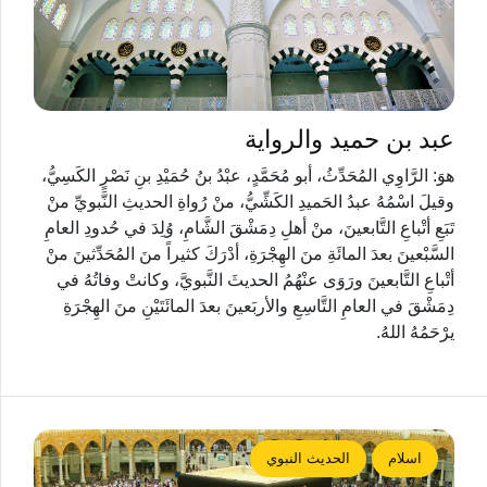
عبد بن حميد والرواية
هوَ: الرَّاوِي المُحَدِّثُ، أبو مُحَمَّدٍ، عبْدُ بنُ حُمَيْدِ بنِ نَصْرٍ الكَسِيُّ،
وقيلَ اسْمُهُ عبدُ الحَميدِ الكَشِّيُّ، منْ رُواةِ الحديثِ النَّبويِّ منْ
تَبَعِ أتْباعِ التَّابعينَ، منْ أهلِ دِمَشْقَ الشَّامِ، وُلِدَ في حُدودِ العامِ
السَّبْعينَ بعدَ المائَةِ منَ الهِجْرَةِ، أدْرَكَ كثيراً منَ المُحَدِّثينَ منْ
أتْباعِ التَّابعينَ ورَوَى عنْهُمُ الحديثَ النَّبويَّ، وكانتْ وفاتُهُ في
دِمَشْقَ في العامِ التَّاسِعِ والأربَعينَ بعدَ المائَتَيْنِ منَ الهِجْرَةِ
يرْحَمُهُ اللهُ.
اسلام
الحديث النبوي