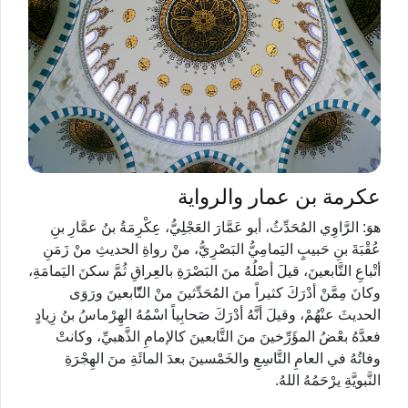
عكرمة بن عمار والرواية
هوَ: الرَّاوِي المُحَدِّثُ، أبو عَمَّارَ العَجْلِيُّ، عِكْرِمَةُ بنُ عمَّارِ بنِ
عُقْبَةَ بنِ حَبيبٍ اليَمامِيُّ البَصْرِيُّ، منْ رواةِ الحديثِ منْ زَمَنِ
أتْباعِ التَّابعينَ، قيلَ أصْلُهُ منَ البَصْرَةِ بالعِراقِ ثُمَّ سكنَ اليَمامَةِ،
وكانَ مِمَّنْ أدْرَكَ كثيراً منَ المُحَدِّثينَ منْ التّّابعينَ ورَوَى
الحديثَ عنْهُمْ، وقيلَ أنَّهُ أدْرَكَ صَحابِياً اسْمُهُ الهِرْماسُ بنُ زِيادٍ
فعدَّهُ بعْضُ المؤَرِّخينَ منَ التَّابعينَ كالإمامِ الذَّهبيِّ، وكانتْ
وفاتُهُ في العامِ التَّاسِعِ والخَمْسينَ بعدَ المائَةِ منَ الهِجْرَةِ
النَّبويَّةِ يرْحَمُهُ اللهُ.