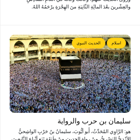
والعِشْرينَ بعْدَ المائَِةِ الثّانِيَةِ منَ الهِجْرَةِ يرْحَمُهُ اللهُ.
اسلام
الحديث النبوي
سليمان بن حرب والرواية
هو: الرَّاوِي المُحَدِّثُ، أَبو أيُّوبَ، سليمانُ بنُ حَرْبِ الواشِحيُّ
الأزْدِيُّ البَصْرِيُّ، منْ رواةِ الحديثِ منْ طَبَقَةِ تَبَعِ أتْباعِ التَّابعينَ،