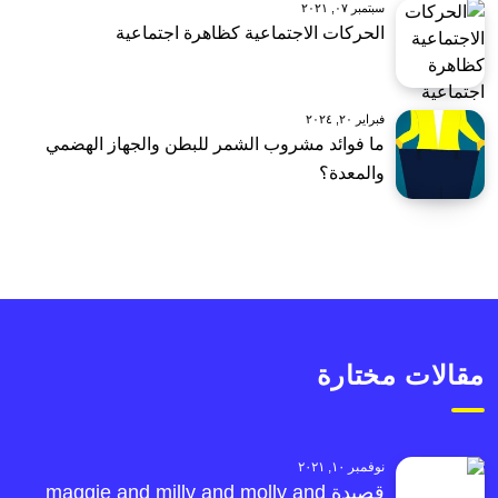
سبتمبر ٠٧, ٢٠٢١
الحركات الاجتماعية كظاهرة اجتماعية
فبراير ٢٠, ٢٠٢٤
ما فوائد مشروب الشمر للبطن والجهاز الهضمي
والمعدة؟
مقالات مختارة
نوفمبر ١٠, ٢٠٢١
قصيدة maggie and milly and molly and