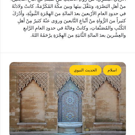
منْ أهلِ البَصْرَةِ، وتنَقَّلَ بينَها وبينَ مكَّةَ المُكَرَّمَةّ، كانتْ ولادَتُهُ
في حدودِ العامِ الأرْبعينَ بعدَ المائَةِ منَ الهِجْرَةِ النَّبويَّةِ، وأدْرَكَ
كثيراً منَ الرُّواةِ منْ أتْباعِ التَّابعينَ وروَى عنْهُ كثيرٌ مِنْ أهلِ
الكُتُبِ والمُصَنَّفاتِ، وكانتْ وفاتُهُ في حدودِ العامِ الرَّابعِ
والعِشْرينَ بعدَ المائَةِ الثَّانيَةِ منَ الهِجْرَةِ يرْحَمُهُ اللهُ.
اسلام
الحديث النبوي