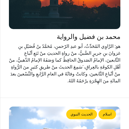
محمد بن فضيل والرواية
هو: الرَّاوِي المُحَدِّثُ، أبو عبدِ الرّحمنِ، مُحَمَّدُ بنُ فُضَيْلِ بنِ
غزوانَ بنِ جريرٍ الضَّبيُّ، منْ رواةِ الحديثِ منْ تَبَعِ أتْباعِ
التَّابعينَ، الإمامُ الصَدوقُ الحافِظُ كما وَصَفَهُ الإمامُ الذّهبيُّ، منْ
أهْلِ الكوفَةِ بالعِراقِ، َسَمِعَ الحديثَ منْ طريقِ كثيرٍ منَ الرُّواةِ
منْ أتْباعِ التَّابعينَ، وكانتْ وفاتُهُ في العامِ الرَّابعِ والتِّسْعينَ بعدَ
المائَةِ منَ الهِجْرَةِ يرْحَمُهُ اللهُ.
اسلام
الحديث النبوي