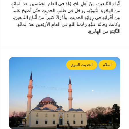
أتْباعِ التَّابعينَ، منْ أهلِ بلخ، وٌلِدَ في العامِ الخَمْسين بعدَ المائَةِ
منَ الهِجْرَةِ النَّبويَّةِ، ورَحَلَ في طَلَبِ الحديثِ حتَّى أصْبحَ عَلَماً
بينَ أقْرانِهِ في رِوايَةِ الحديثِ، وأدْرَكَ كثيراً منْ أتْباعِ التَّابعينَ،
وكانتْ وفاتُهُ عليْهِ رَحْمَةُ اللهِ في العامِ الأرْبَعينَ بعدَ المائَةِ
الثَّانِيَةِ منَ الهِجْرَةِ.
اسلام
الحديث النبوي