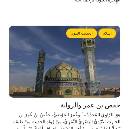
اسلام
الحديث النبوي
حفص بن عمر والرواية
هوَ: الرَّاوِي المُحَدِّثُ، أبوعُمَرَ الحَوْضِيُّ، حَفْصُ بنُ عُمَرَ بن
الحارِثِ الأزْدِيُّ البَصْرِيُّ النِّمْرِيُّ، منْ رُواةِ الحديثِ منْ طَبَقَةِ
تَبَعِ أتْباعِ التَّابعينَ، منْ أهلِ البَصْرَةِ بالعِراقِ، أدْرَكَ كثيراً منَ