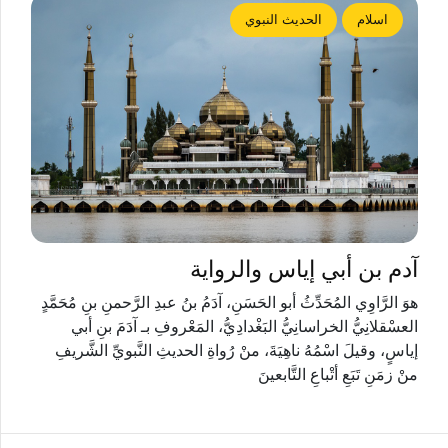
اسلام
الحديث النبوي
آدم بن أبي إياس والرواية
هوَ الرَّاوِي المُحَدِّثُ أبو الحَسَنِ، آدَمُ بنُ عبدِ الرَّحمنِ بنِ مُحَمَّدٍ
العسْقلانِيُّ الخراسانِيُّ البَغْدادِيُّ، المَعْروفِ بـ آدَمَ بنِ أبي
إياسٍ، وقيلَ اسْمُهُ ناهِيَةَ، منْ رُواةِ الحديثِ النَّبويِّ الشَّريفِ
منْ زمَنِ تَبَعِ أتْباعِ التَّابعينَ