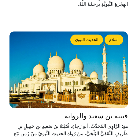
الهِجْرَةِ النَّبويَّةِ يرْحَمُهُ اللهُ.
اسلام
الحديث النبوي
قتيبة بن سعيد والرواية
هوَ: الرَّاوِي المُحَدِّثُ، أبو رَجاءٍ، قُتَيْبَةُ بنُ سَعيدِ بنِ جَمِيلِ بنِ
طَريفٍ الثَّقَفِيٌّ البَلْخِيُّ، منْ رُواةِ الحديثِ النَّبويِّ منْ زَمَنِ تَبَعِ