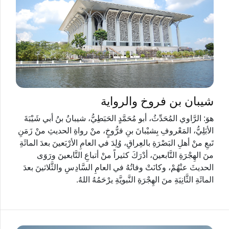
شيبان بن فروخ والرواية
هوَ: الرَّاوي المُحَدِّثُ، أبو مُحَمَّدٍ الحَبَطِيُّ، شيبانُ بنُ أبي شَيْبَةَ
الأبَلِيُّ، المَعْروفِ بِشيْبانَ بنِ فرُّوخٍ، منْ رواةِ الحديثِ منْ زَمَنِ
تَبعِ منْ أهلِ البَصْرَةِ بالعِراقِ، وُلِدَ في العامِ الأرْبَعينَ بعدَ المائَةِ
منَ الهِجْرَةِ التَّابعينَ، أدْرَكَ كثيراً منْ أتباعِ التَّابعينَ ورَوَى
الحديثَ عنْهُمْ، وكانَتْ وفاتُهُ في العامِ السَّادِسِ والثَّلاثينَ بعدَ
المائَةِ الثَّانِيَةِ منَ الهِجْرَةِ النَّبويَّةِ يرْحَمُهُ اللهُ.