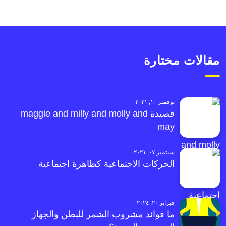
مقالات مختارة
نوفمبر ١٠, ٢٠٢١
قصيدة maggie and milly and molly and
may
سبتمبر ٠٧, ٢٠٢١
الحركات الاجتماعية كظاهرة اجتماعية
فبراير ٢٠, ٢٠٢٤
ما فوائد مشروب الشمر للبطن والجهاز