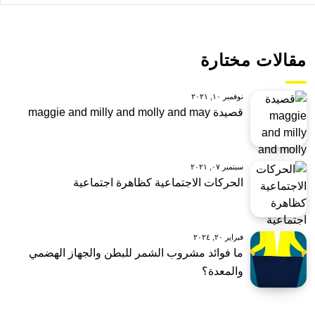
مقالات مختارة
نوفمبر ١٠, ٢٠٢١
قصيدة maggie and milly and molly and may
سبتمبر ٠٧, ٢٠٢١
الحركات الاجتماعية كظاهرة اجتماعية
فبراير ٢٠, ٢٠٢٤
ما فوائد مشروب الشمر للبطن والجهاز الهضمي
والمعدة؟