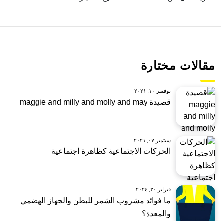
مقالات مختارة
نوفمبر ١٠, ٢٠٢١
قصيدة maggie and milly and molly and may
سبتمبر ٠٧, ٢٠٢١
الحركات الاجتماعية كظاهرة اجتماعية
فبراير ٢٠, ٢٠٢٤
ما فوائد مشروب الشمر للبطن والجهاز الهضمي
والمعدة؟