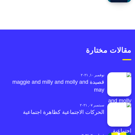
مقالات مختارة
نوفمبر ١٠, ٢٠٢١
قصيدة maggie and milly and molly and
may
سبتمبر ٠٧, ٢٠٢١
الحركات الاجتماعية كظاهرة اجتماعية