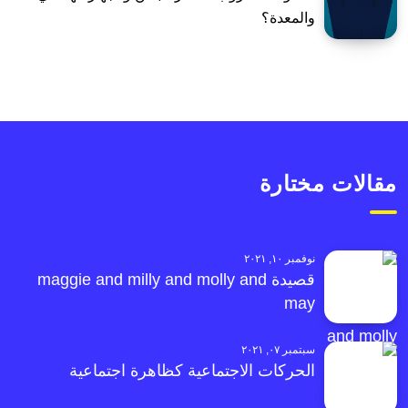
والمعدة؟
مقالات مختارة
نوفمبر ١٠, ٢٠٢١
قصيدة maggie and milly and molly and
may
سبتمبر ٠٧, ٢٠٢١
الحركات الاجتماعية كظاهرة اجتماعية