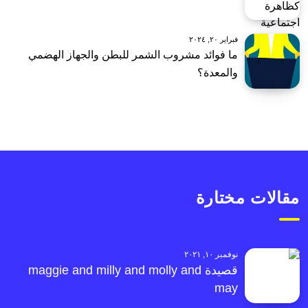
فبراير ٢٠, ٢٠٢٤
ما فوائد مشروب الشمر للبطن والجهاز الهضمي
والمعدة؟
مقالات مختارة
نوفمبر ١٠, ٢٠٢١
قصيدة maggie and milly and molly and
may