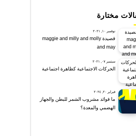
الات مختارة
نوفمبر ١٠, ٢٠٢١
قصيدة maggie and milly and molly
and may
سبتمبر ٠٧, ٢٠٢١
الحركات الاجتماعية كظاهرة اجتماعية
فبراير ٢٠, ٢٠٢٤
ما فوائد مشروب الشمر للبطن والجهاز
الهضمي والمعدة؟