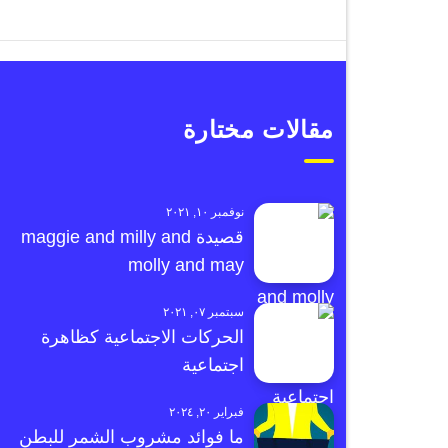
مقالات مختارة
نوفمبر ١٠, ٢٠٢١
قصيدة maggie and milly and
molly and may
سبتمبر ٠٧, ٢٠٢١
الحركات الاجتماعية كظاهرة
اجتماعية
فبراير ٢٠, ٢٠٢٤
ما فوائد مشروب الشمر للبطن