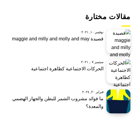
مقالات مختارة
نوفمبر ١٠, ٢٠٢١
قصيدة maggie and milly and molly and may
سبتمبر ٠٧, ٢٠٢١
الحركات الاجتماعية كظاهرة اجتماعية
فبراير ٢٠, ٢٠٢٤
ما فوائد مشروب الشمر للبطن والجهاز الهضمي
والمعدة؟