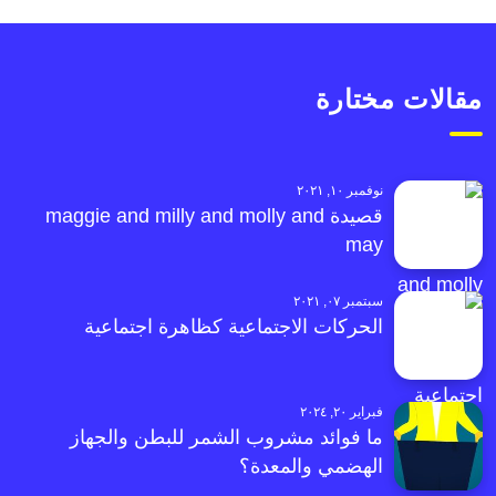
مقالات مختارة
نوفمبر ١٠, ٢٠٢١
قصيدة maggie and milly and molly and
may
سبتمبر ٠٧, ٢٠٢١
الحركات الاجتماعية كظاهرة اجتماعية
فبراير ٢٠, ٢٠٢٤
ما فوائد مشروب الشمر للبطن والجهاز
الهضمي والمعدة؟