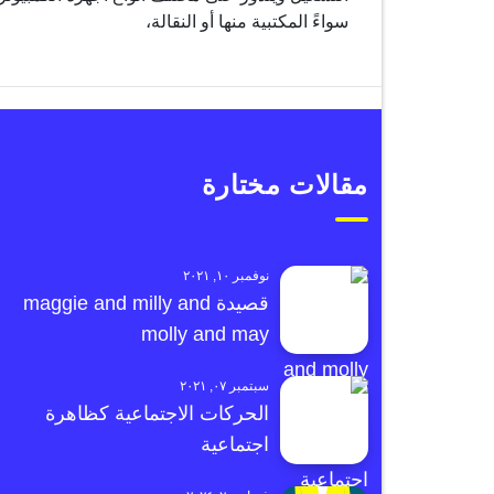
سواءً المكتبية منها أو النقالة،
مقالات مختارة
نوفمبر ١٠, ٢٠٢١
قصيدة maggie and milly and
molly and may
سبتمبر ٠٧, ٢٠٢١
الحركات الاجتماعية كظاهرة
اجتماعية