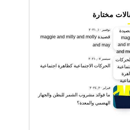
الات مختارة
نوفمبر ١٠, ٢٠٢١
قصيدة maggie and milly and molly
and may
سبتمبر ٠٧, ٢٠٢١
الحركات الاجتماعية كظاهرة اجتماعية
فبراير ٢٠, ٢٠٢٤
ما فوائد مشروب الشمر للبطن والجهاز
الهضمي والمعدة؟