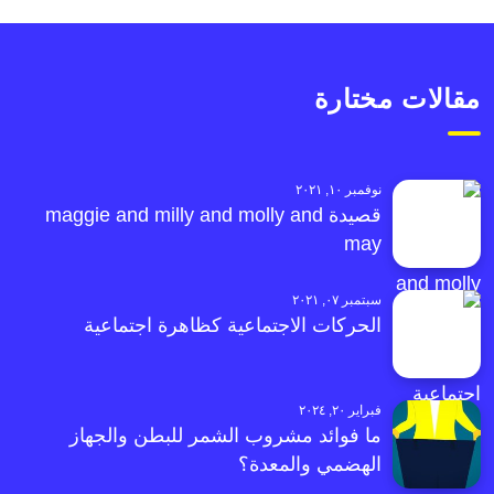
مقالات مختارة
نوفمبر ١٠, ٢٠٢١
قصيدة maggie and milly and molly and
may
سبتمبر ٠٧, ٢٠٢١
الحركات الاجتماعية كظاهرة اجتماعية
فبراير ٢٠, ٢٠٢٤
ما فوائد مشروب الشمر للبطن والجهاز
الهضمي والمعدة؟