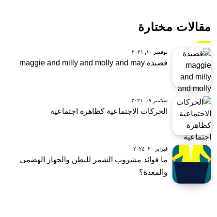
مقالات مختارة
نوفمبر ١٠, ٢٠٢١
قصيدة maggie and milly and molly and may
سبتمبر ٠٧, ٢٠٢١
الحركات الاجتماعية كظاهرة اجتماعية
فبراير ٢٠, ٢٠٢٤
ما فوائد مشروب الشمر للبطن والجهاز الهضمي
والمعدة؟