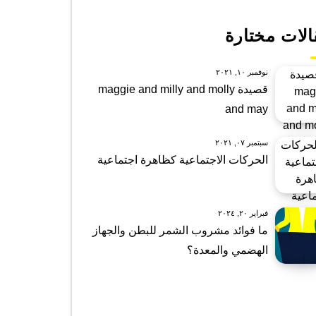
الات مختارة
نوفمبر ١٠, ٢٠٢١
قصيدة maggie and milly and molly
and may
سبتمبر ٠٧, ٢٠٢١
الحركات الاجتماعية كظاهرة اجتماعية
فبراير ٢٠, ٢٠٢٤
ما فوائد مشروب الشمر للبطن والجهاز
الهضمي والمعدة؟