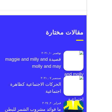
مقالات مختارة
نوفمبر ١٠, ٢٠٢١
قصيدة maggie and milly and
molly and may
سبتمبر ٠٧, ٢٠٢١
الحركات الاجتماعية كظاهرة
اجتماعية
فبراير ٢٠, ٢٠٢٤
ما فوائد مشروب الشمر للبطن