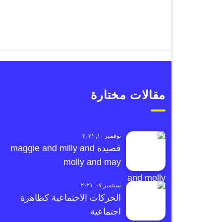
مقالات مختارة
نوفمبر ١٠, ٢٠٢١
قصيدة maggie and milly and
molly and may
سبتمبر ٠٧, ٢٠٢١
الحركات الاجتماعية كظاهرة
اجتماعية