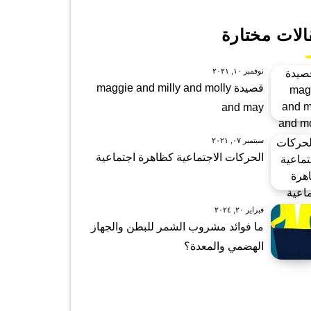
الات مختارة
نوفمبر ١٠, ٢٠٢١
قصيدة maggie and milly and molly
and may
سبتمبر ٠٧, ٢٠٢١
الحركات الاجتماعية كظاهرة اجتماعية
فبراير ٢٠, ٢٠٢٤
ما فوائد مشروب الشمر للبطن والجهاز
الهضمي والمعدة؟