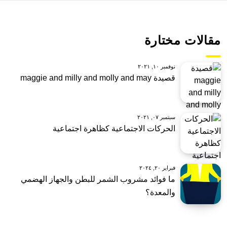
مقالات مختارة
نوفمبر ١٠, ٢٠٢١
قصيدة maggie and milly and molly and may
سبتمبر ٠٧, ٢٠٢١
الحركات الاجتماعية كظاهرة اجتماعية
فبراير ٢٠, ٢٠٢٤
ما فوائد مشروب الشمر للبطن والجهاز الهضمي
والمعدة؟