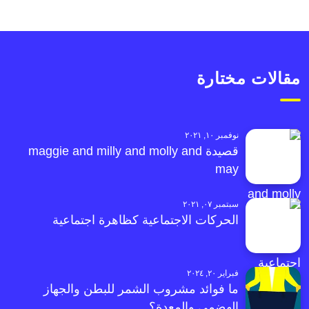
مقالات مختارة
نوفمبر ١٠, ٢٠٢١
قصيدة maggie and milly and molly and
may
سبتمبر ٠٧, ٢٠٢١
الحركات الاجتماعية كظاهرة اجتماعية
فبراير ٢٠, ٢٠٢٤
ما فوائد مشروب الشمر للبطن والجهاز
الهضمي والمعدة؟