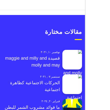
مقالات مختارة
نوفمبر ١٠, ٢٠٢١
قصيدة maggie and milly and
molly and may
سبتمبر ٠٧, ٢٠٢١
الحركات الاجتماعية كظاهرة
اجتماعية
فبراير ٢٠, ٢٠٢٤
ما فوائد مشروب الشمر للبطن