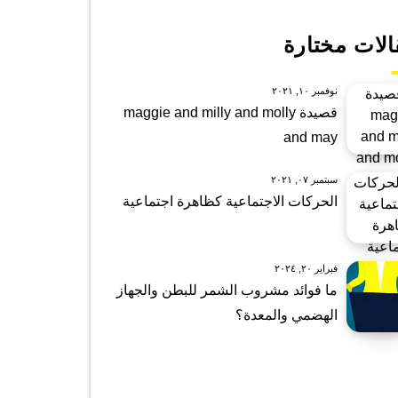
الات مختارة
نوفمبر ١٠, ٢٠٢١
قصيدة maggie and milly and molly
and may
سبتمبر ٠٧, ٢٠٢١
الحركات الاجتماعية كظاهرة اجتماعية
فبراير ٢٠, ٢٠٢٤
ما فوائد مشروب الشمر للبطن والجهاز
الهضمي والمعدة؟