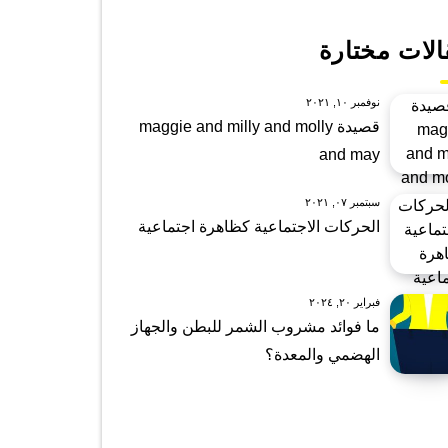
الات مختارة
نوفمبر ١٠, ٢٠٢١
قصيدة maggie and milly and molly
and may
سبتمبر ٠٧, ٢٠٢١
الحركات الاجتماعية كظاهرة اجتماعية
فبراير ٢٠, ٢٠٢٤
ما فوائد مشروب الشمر للبطن والجهاز
الهضمي والمعدة؟