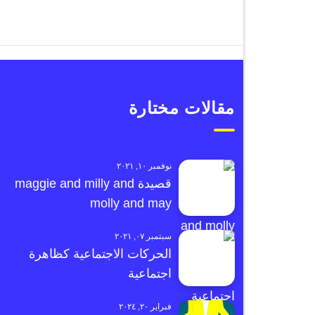
مقالات مختارة
نوفمبر ١٠, ٢٠٢١
قصيدة maggie and milly and
molly and may
سبتمبر ٠٧, ٢٠٢١
الحركات الاجتماعية كظاهرة
اجتماعية
فبراير ٢٠, ٢٠٢٤