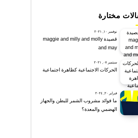
الات مختارة
نوفمبر ١٠, ٢٠٢١
قصيدة maggie and milly and molly
and may
سبتمبر ٠٧, ٢٠٢١
الحركات الاجتماعية كظاهرة اجتماعية
فبراير ٢٠, ٢٠٢٤
ما فوائد مشروب الشمر للبطن والجهاز
الهضمي والمعدة؟