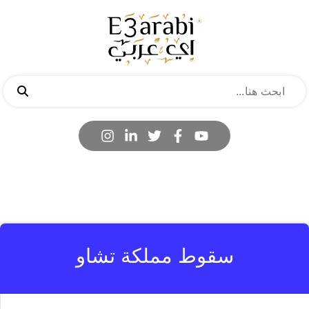
سقوط مملكة تشاو