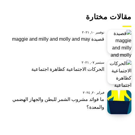
مقالات مختارة
نوفمبر ١٠, ٢٠٢١
قصيدة maggie and milly and molly and may
سبتمبر ٠٧, ٢٠٢١
الحركات الاجتماعية كظاهرة اجتماعية
فبراير ٢٠, ٢٠٢٤
ما فوائد مشروب الشمر للبطن والجهاز الهضمي
والمعدة؟