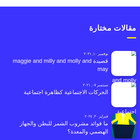
مقالات مختارة
نوفمبر ١٠, ٢٠٢١
قصيدة maggie and milly and molly and
may
سبتمبر ٠٧, ٢٠٢١
الحركات الاجتماعية كظاهرة اجتماعية
فبراير ٢٠, ٢٠٢٤
ما فوائد مشروب الشمر للبطن والجهاز
الهضمي والمعدة؟