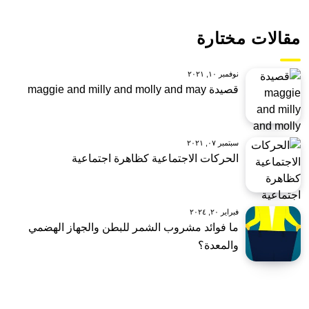
مقالات مختارة
نوفمبر ١٠, ٢٠٢١
قصيدة maggie and milly and molly and may
سبتمبر ٠٧, ٢٠٢١
الحركات الاجتماعية كظاهرة اجتماعية
فبراير ٢٠, ٢٠٢٤
ما فوائد مشروب الشمر للبطن والجهاز الهضمي
والمعدة؟