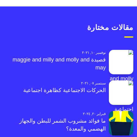
مقالات مختارة
نوفمبر ١٠, ٢٠٢١
قصيدة maggie and milly and molly and
may
سبتمبر ٠٧, ٢٠٢١
الحركات الاجتماعية كظاهرة اجتماعية
فبراير ٢٠, ٢٠٢٤
ما فوائد مشروب الشمر للبطن والجهاز
الهضمي والمعدة؟