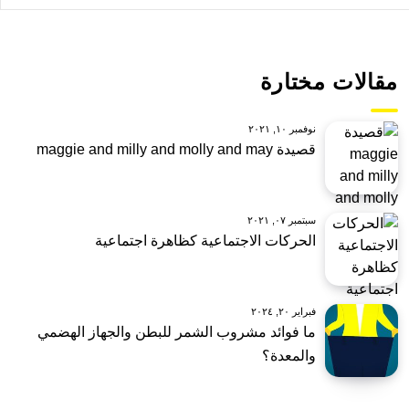
مقالات مختارة
نوفمبر ١٠, ٢٠٢١
قصيدة maggie and milly and molly and may
سبتمبر ٠٧, ٢٠٢١
الحركات الاجتماعية كظاهرة اجتماعية
فبراير ٢٠, ٢٠٢٤
ما فوائد مشروب الشمر للبطن والجهاز الهضمي
والمعدة؟