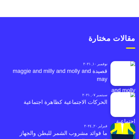
مقالات مختارة
نوفمبر ١٠, ٢٠٢١
قصيدة maggie and milly and molly and
may
سبتمبر ٠٧, ٢٠٢١
الحركات الاجتماعية كظاهرة اجتماعية
فبراير ٢٠, ٢٠٢٤
ما فوائد مشروب الشمر للبطن والجهاز