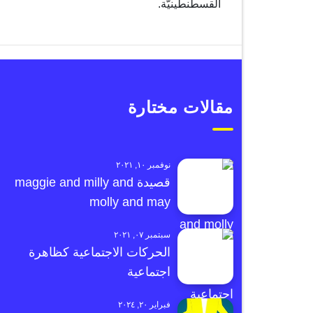
القسطنطينيّة.
مقالات مختارة
نوفمبر ١٠, ٢٠٢١
قصيدة maggie and milly and
molly and may
سبتمبر ٠٧, ٢٠٢١
الحركات الاجتماعية كظاهرة
اجتماعية
فبراير ٢٠, ٢٠٢٤