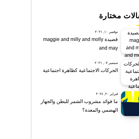
الات مختارة
نوفمبر ١٠, ٢٠٢١
قصيدة maggie and milly and molly
and may
سبتمبر ٠٧, ٢٠٢١
الحركات الاجتماعية كظاهرة اجتماعية
فبراير ٢٠, ٢٠٢٤
ما فوائد مشروب الشمر للبطن والجهاز
الهضمي والمعدة؟