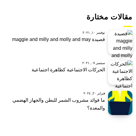
مقالات مختارة
نوفمبر ١٠, ٢٠٢١
قصيدة maggie and milly and molly and may
سبتمبر ٠٧, ٢٠٢١
الحركات الاجتماعية كظاهرة اجتماعية
فبراير ٢٠, ٢٠٢٤
ما فوائد مشروب الشمر للبطن والجهاز الهضمي
والمعدة؟