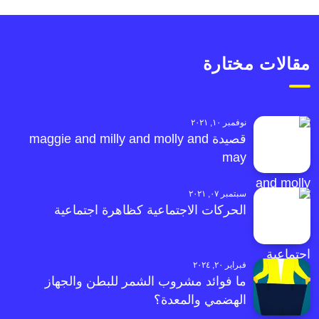
مقالات مختارة
نوفمبر ١٠, ٢٠٢١
قصيدة maggie and milly and molly and
may
سبتمبر ٠٧, ٢٠٢١
الحركات الاجتماعية كظاهرة اجتماعية
فبراير ٢٠, ٢٠٢٤
ما فوائد مشروب الشمر للبطن والجهاز
الهضمي والمعدة؟