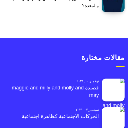
والمعدة؟
مقالات مختارة
نوفمبر ١٠, ٢٠٢١
قصيدة maggie and milly and molly and
may
سبتمبر ٠٧, ٢٠٢١
الحركات الاجتماعية كظاهرة اجتماعية