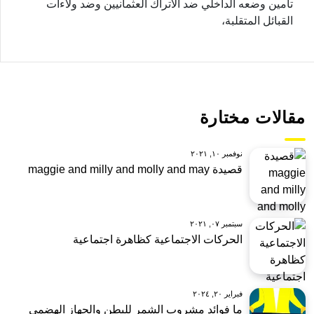
تأمين وضعه الداخلي ضد الأتراك العثمانيين وضد ولاءات
القبائل المتقلبة،
مقالات مختارة
نوفمبر ١٠, ٢٠٢١
قصيدة maggie and milly and molly and may
سبتمبر ٠٧, ٢٠٢١
الحركات الاجتماعية كظاهرة اجتماعية
فبراير ٢٠, ٢٠٢٤
ما فوائد مشروب الشمر للبطن والجهاز الهضمي