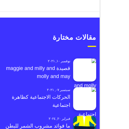
مقالات مختارة
نوفمبر ١٠, ٢٠٢١
قصيدة maggie and milly and
molly and may
سبتمبر ٠٧, ٢٠٢١
الحركات الاجتماعية كظاهرة
اجتماعية
فبراير ٢٠, ٢٠٢٤
ما فوائد مشروب الشمر للبطن