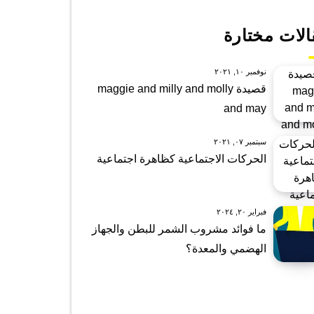
الات مختارة
نوفمبر ١٠, ٢٠٢١
قصيدة maggie and milly and molly
and may
سبتمبر ٠٧, ٢٠٢١
الحركات الاجتماعية كظاهرة اجتماعية
فبراير ٢٠, ٢٠٢٤
ما فوائد مشروب الشمر للبطن والجهاز
الهضمي والمعدة؟