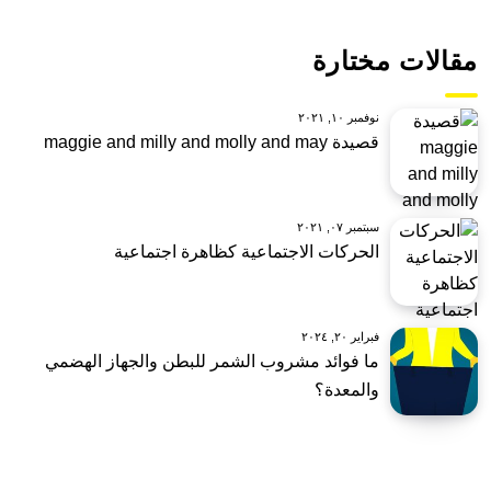
مقالات مختارة
نوفمبر ١٠, ٢٠٢١
قصيدة maggie and milly and molly and may
سبتمبر ٠٧, ٢٠٢١
الحركات الاجتماعية كظاهرة اجتماعية
فبراير ٢٠, ٢٠٢٤
ما فوائد مشروب الشمر للبطن والجهاز الهضمي
والمعدة؟