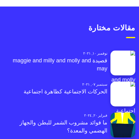
مقالات مختارة
نوفمبر ١٠, ٢٠٢١
قصيدة maggie and milly and molly and
may
سبتمبر ٠٧, ٢٠٢١
الحركات الاجتماعية كظاهرة اجتماعية
فبراير ٢٠, ٢٠٢٤
ما فوائد مشروب الشمر للبطن والجهاز
الهضمي والمعدة؟