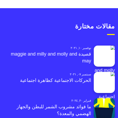
مقالات مختارة
نوفمبر ١٠, ٢٠٢١
قصيدة maggie and milly and molly and
may
سبتمبر ٠٧, ٢٠٢١
الحركات الاجتماعية كظاهرة اجتماعية
فبراير ٢٠, ٢٠٢٤
ما فوائد مشروب الشمر للبطن والجهاز
الهضمي والمعدة؟