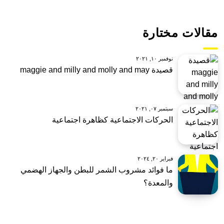
مقالات مختارة
نوفمبر ١٠, ٢٠٢١
قصيدة maggie and milly and molly and may
سبتمبر ٠٧, ٢٠٢١
الحركات الاجتماعية كظاهرة اجتماعية
فبراير ٢٠, ٢٠٢٤
ما فوائد مشروب الشمر للبطن والجهاز الهضمي
والمعدة؟