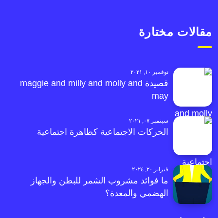
مقالات مختارة
نوفمبر ١٠, ٢٠٢١
قصيدة maggie and milly and molly and
may
سبتمبر ٠٧, ٢٠٢١
الحركات الاجتماعية كظاهرة اجتماعية
فبراير ٢٠, ٢٠٢٤
ما فوائد مشروب الشمر للبطن والجهاز
الهضمي والمعدة؟