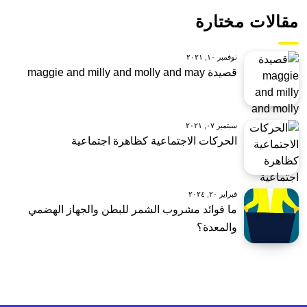
مقالات مختارة
نوفمبر ١٠, ٢٠٢١
قصيدة maggie and milly and molly and may
سبتمبر ٠٧, ٢٠٢١
الحركات الاجتماعية كظاهرة اجتماعية
فبراير ٢٠, ٢٠٢٤
ما فوائد مشروب الشمر للبطن والجهاز الهضمي
والمعدة؟