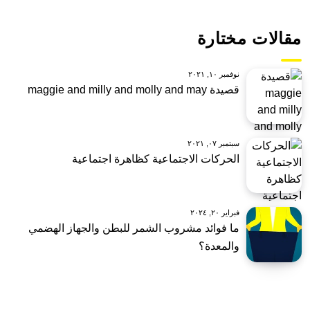
مقالات مختارة
نوفمبر ١٠, ٢٠٢١
قصيدة maggie and milly and molly and may
سبتمبر ٠٧, ٢٠٢١
الحركات الاجتماعية كظاهرة اجتماعية
فبراير ٢٠, ٢٠٢٤
ما فوائد مشروب الشمر للبطن والجهاز الهضمي
والمعدة؟