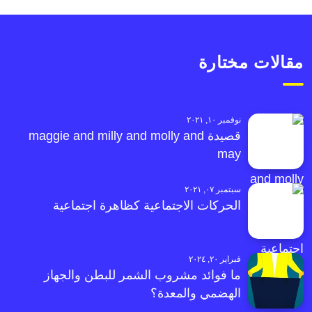
مقالات مختارة
نوفمبر ١٠, ٢٠٢١
قصيدة maggie and milly and molly and
may
سبتمبر ٠٧, ٢٠٢١
الحركات الاجتماعية كظاهرة اجتماعية
فبراير ٢٠, ٢٠٢٤
ما فوائد مشروب الشمر للبطن والجهاز
الهضمي والمعدة؟