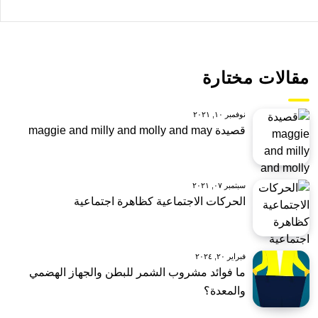
مقالات مختارة
نوفمبر ١٠, ٢٠٢١
قصيدة maggie and milly and molly and may
سبتمبر ٠٧, ٢٠٢١
الحركات الاجتماعية كظاهرة اجتماعية
فبراير ٢٠, ٢٠٢٤
ما فوائد مشروب الشمر للبطن والجهاز الهضمي
والمعدة؟