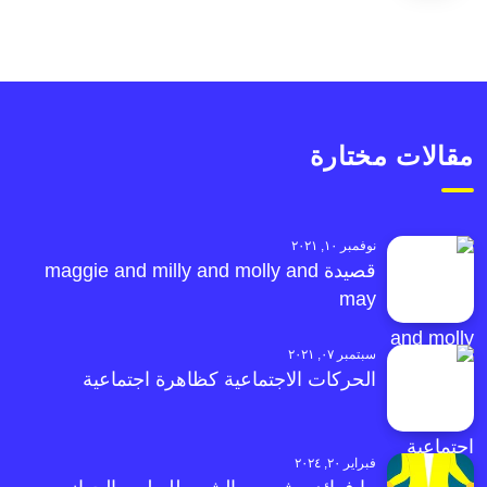
مقالات مختارة
نوفمبر ١٠, ٢٠٢١
قصيدة maggie and milly and molly and
may
سبتمبر ٠٧, ٢٠٢١
الحركات الاجتماعية كظاهرة اجتماعية
فبراير ٢٠, ٢٠٢٤