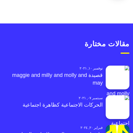
مقالات مختارة
نوفمبر ١٠, ٢٠٢١
قصيدة maggie and milly and molly and
may
سبتمبر ٠٧, ٢٠٢١
الحركات الاجتماعية كظاهرة اجتماعية
فبراير ٢٠, ٢٠٢٤