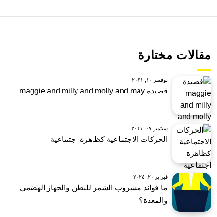
مقالات مختارة
نوفمبر ١٠, ٢٠٢١
قصيدة maggie and milly and molly and may
سبتمبر ٠٧, ٢٠٢١
الحركات الاجتماعية كظاهرة اجتماعية
فبراير ٢٠, ٢٠٢٤
ما فوائد مشروب الشمر للبطن والجهاز الهضمي
والمعدة؟