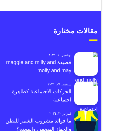
مقالات مختارة
نوفمبر ١٠, ٢٠٢١
قصيدة maggie and milly and
molly and may
سبتمبر ٠٧, ٢٠٢١
الحركات الاجتماعية كظاهرة
اجتماعية
فبراير ٢٠, ٢٠٢٤
ما فوائد مشروب الشمر للبطن
والجهاز الهضمي والمعدة؟