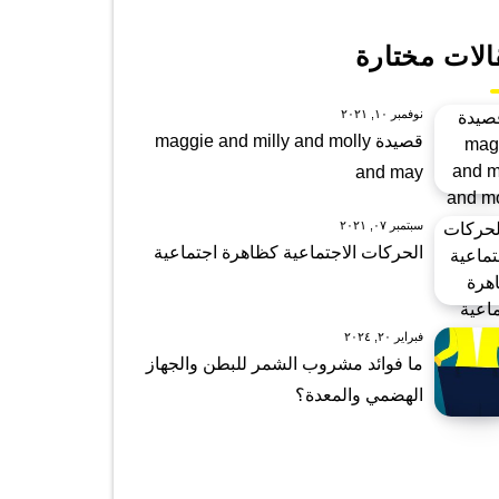
الات مختارة
نوفمبر ١٠, ٢٠٢١
قصيدة maggie and milly and molly
and may
سبتمبر ٠٧, ٢٠٢١
الحركات الاجتماعية كظاهرة اجتماعية
فبراير ٢٠, ٢٠٢٤
ما فوائد مشروب الشمر للبطن والجهاز
الهضمي والمعدة؟