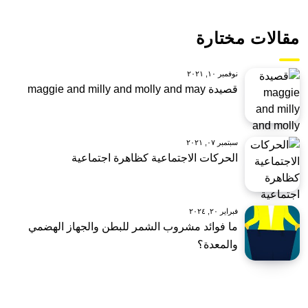
مقالات مختارة
نوفمبر ١٠, ٢٠٢١
قصيدة maggie and milly and molly and may
سبتمبر ٠٧, ٢٠٢١
الحركات الاجتماعية كظاهرة اجتماعية
فبراير ٢٠, ٢٠٢٤
ما فوائد مشروب الشمر للبطن والجهاز الهضمي
والمعدة؟