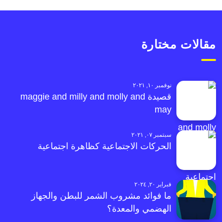
مقالات مختارة
نوفمبر ١٠, ٢٠٢١
قصيدة maggie and milly and molly and
may
سبتمبر ٠٧, ٢٠٢١
الحركات الاجتماعية كظاهرة اجتماعية
فبراير ٢٠, ٢٠٢٤
ما فوائد مشروب الشمر للبطن والجهاز
الهضمي والمعدة؟