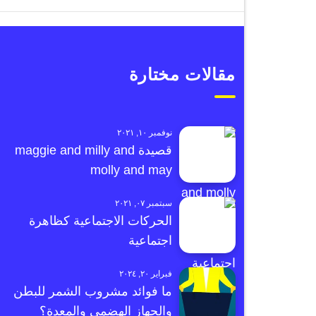
مقالات مختارة
نوفمبر ١٠, ٢٠٢١
قصيدة maggie and milly and
molly and may
سبتمبر ٠٧, ٢٠٢١
الحركات الاجتماعية كظاهرة
اجتماعية
فبراير ٢٠, ٢٠٢٤
ما فوائد مشروب الشمر للبطن
والجهاز الهضمي والمعدة؟