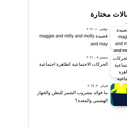
الات مختارة
نوفمبر ١٠, ٢٠٢١
قصيدة maggie and milly and molly
and may
سبتمبر ٠٧, ٢٠٢١
الحركات الاجتماعية كظاهرة اجتماعية
فبراير ٢٠, ٢٠٢٤
ما فوائد مشروب الشمر للبطن والجهاز
الهضمي والمعدة؟