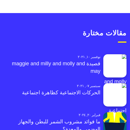
مقالات مختارة
نوفمبر ١٠, ٢٠٢١
قصيدة maggie and milly and molly and
may
سبتمبر ٠٧, ٢٠٢١
الحركات الاجتماعية كظاهرة اجتماعية
فبراير ٢٠, ٢٠٢٤
ما فوائد مشروب الشمر للبطن والجهاز
الهضمي والمعدة؟