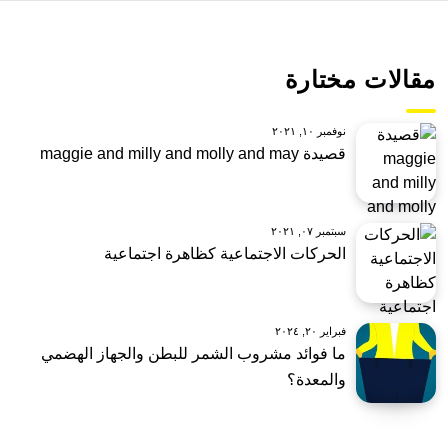
مقالات مختارة
نوفمبر ١٠, ٢٠٢١
قصيدة maggie and milly and molly and may
سبتمبر ٠٧, ٢٠٢١
الحركات الاجتماعية كظاهرة اجتماعية
فبراير ٢٠, ٢٠٢٤
ما فوائد مشروب الشمر للبطن والجهاز الهضمي
والمعدة؟