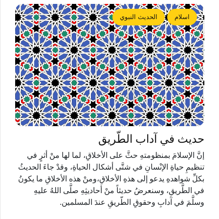
اسلام
الحديث النبوي
حديث في آداب الطّريق
إنَّ الإسلامَ بمنظومتهِ حثَّ على الأخلاقِ، لما لها منْ أثرٍ في
تنظيمِ حياةِ الإنْسانِ في شتَّى أشكال الحياةِ، وقدْ جاءَ الحديثُ
بكلِّ شواهدهِ يدعو إلى هذهِ الأخلاقِ،ومنْ هذه الأخلاقِ ما يكونُ
في الطَّريقِ، وسنعرضُ حديثاً منْ أحاديثِهِ صلَّى اللهُ عليهِ
وسلَّمَ في آدابِ وحقوقِ الطّريقِ عندَ المسلمين.