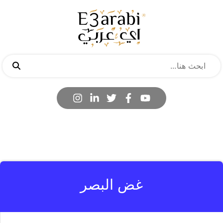
غض البصر