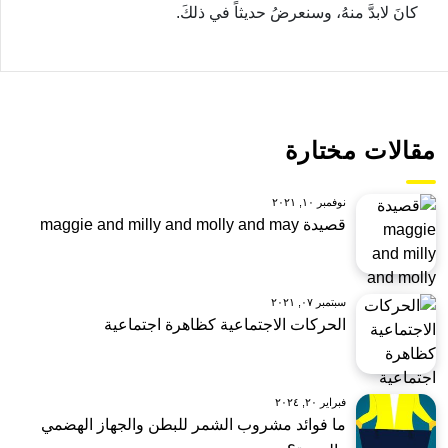
كانَ لابدَّ منهُ، وسنعرضُ حديثاً في ذلكَ.
مقالات مختارة
نوفمبر ١٠, ٢٠٢١
قصيدة maggie and milly and molly and may
سبتمبر ٠٧, ٢٠٢١
الحركات الاجتماعية كظاهرة اجتماعية
فبراير ٢٠, ٢٠٢٤
ما فوائد مشروب الشمر للبطن والجهاز الهضمي