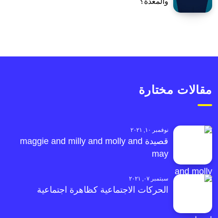
والمعدة؟
مقالات مختارة
نوفمبر ١٠, ٢٠٢١
قصيدة maggie and milly and molly and
may
سبتمبر ٠٧, ٢٠٢١
الحركات الاجتماعية كظاهرة اجتماعية