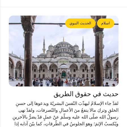
اسلام
الحديث النبوي
حديث في حقوق الطريق
لقدْ جاء الإسلامُ ليهذّبَ النّفسَ البشريّةَ ويدعوها إلى حسنِ
الخلقِ وتركِ مالا ينفعُ منَ الأعمالِ والتّصرفات، ولقدْ نهى
رسولُ الله صلّى الله عليه وسلّمَ عنْ عملٍ قدْ يضرُّ بالآخرينِ
ويُكسبُ الإثمَ؛ وهوَ الجلوسُ في الطّرقاتِ، كما بيّنَ آدابه إذا