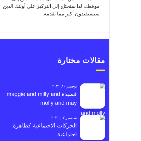
موقعك، لذا ستحتاج إلى التركيز على أولئك الذين
سيستفيدون أكثر مما تقدمه.
مقالات مختارة
نوفمبر ١٠, ٢٠٢١
قصيدة maggie and milly and
molly and may
سبتمبر ٠٧, ٢٠٢١
الحركات الاجتماعية كظاهرة
اجتماعية