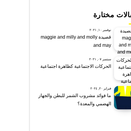
الات مختارة
نوفمبر ١٠, ٢٠٢١
قصيدة maggie and milly and molly
and may
سبتمبر ٠٧, ٢٠٢١
الحركات الاجتماعية كظاهرة اجتماعية
فبراير ٢٠, ٢٠٢٤
ما فوائد مشروب الشمر للبطن والجهاز
الهضمي والمعدة؟