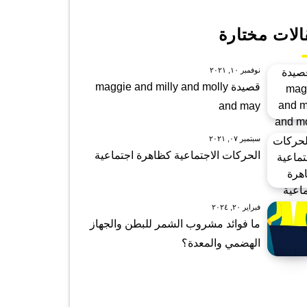
الات مختارة
نوفمبر ١٠, ٢٠٢١
قصيدة maggie and milly and molly
and may
سبتمبر ٠٧, ٢٠٢١
الحركات الاجتماعية كظاهرة اجتماعية
فبراير ٢٠, ٢٠٢٤
ما فوائد مشروب الشمر للبطن والجهاز
الهضمي والمعدة؟