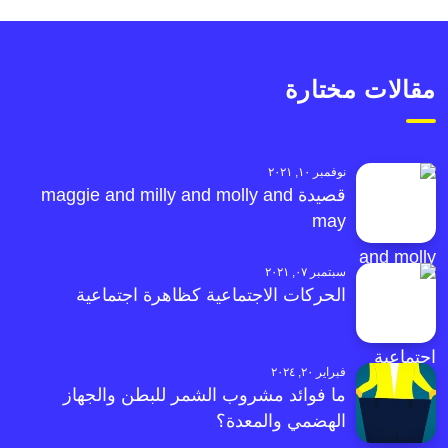
مقالات مختارة
نوفمبر ١٠, ٢٠٢١
قصيدة maggie and milly and molly and
may
سبتمبر ٠٧, ٢٠٢١
الحركات الاجتماعية كظاهرة اجتماعية
فبراير ٢٠, ٢٠٢٤
ما فوائد مشروب الشمر للبطن والجهاز
الهضمي والمعدة؟