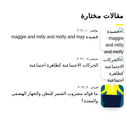
مقالات مختارة
نوفمبر ١٠, ٢٠٢١
قصيدة maggie and milly and molly and may
سبتمبر ٠٧, ٢٠٢١
الحركات الاجتماعية كظاهرة اجتماعية
فبراير ٢٠, ٢٠٢٤
ما فوائد مشروب الشمر للبطن والجهاز الهضمي
والمعدة؟