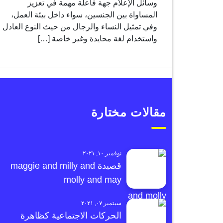
وسائل الإعلام جهة فاعلة مهمة في تعزيز
المساواة بين الجنسين، سواء داخل بيئة العمل،
وفي تمثيل النساء والرجال من حيث النوع العادل
واستخدام لغة محايدة وغير خاصة […]
مقالات مختارة
نوفمبر ١٠, ٢٠٢١
قصيدة maggie and milly and
molly and may
سبتمبر ٠٧, ٢٠٢١
الحركات الاجتماعية كظاهرة