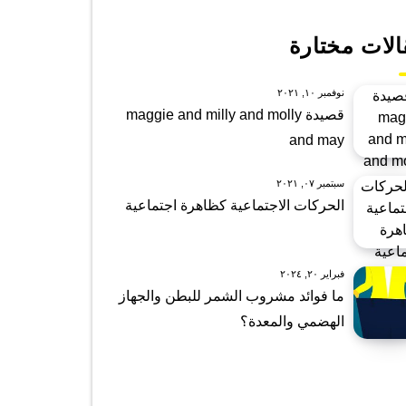
الات مختارة
نوفمبر ١٠, ٢٠٢١
قصيدة maggie and milly and molly
and may
سبتمبر ٠٧, ٢٠٢١
الحركات الاجتماعية كظاهرة اجتماعية
فبراير ٢٠, ٢٠٢٤
ما فوائد مشروب الشمر للبطن والجهاز
الهضمي والمعدة؟