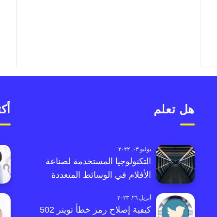
هل تعلم
أكث
يوليو ٠٣, ٢٠٢٢
التكنولوجيا المستخدمة لصناعة
الأفلام في الوسائط المتعددة
أبريل ٢٦, ٢٠٢٣
كيفية إصلاح رمز خطأ تويتر 502