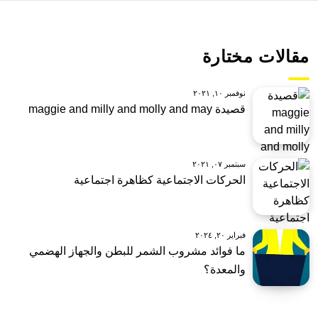
مقالات مختارة
نوفمبر ١٠, ٢٠٢١
قصيدة maggie and milly and molly and may
سبتمبر ٠٧, ٢٠٢١
الحركات الاجتماعية كظاهرة اجتماعية
فبراير ٢٠, ٢٠٢٤
ما فوائد مشروب الشمر للبطن والجهاز الهضمي
والمعدة؟