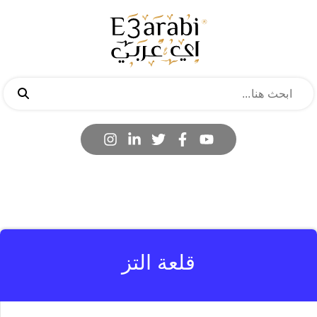
قلعة التز