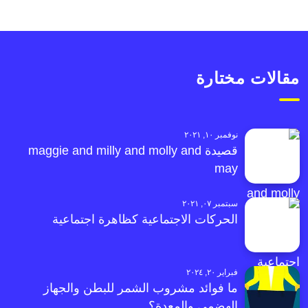
مقالات مختارة
نوفمبر ١٠, ٢٠٢١
قصيدة maggie and milly and molly and
may
سبتمبر ٠٧, ٢٠٢١
الحركات الاجتماعية كظاهرة اجتماعية
فبراير ٢٠, ٢٠٢٤
ما فوائد مشروب الشمر للبطن والجهاز
الهضمي والمعدة؟