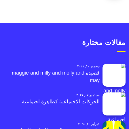
مقالات مختارة
نوفمبر ١٠, ٢٠٢١
قصيدة maggie and milly and molly and
may
سبتمبر ٠٧, ٢٠٢١
الحركات الاجتماعية كظاهرة اجتماعية
فبراير ٢٠, ٢٠٢٤