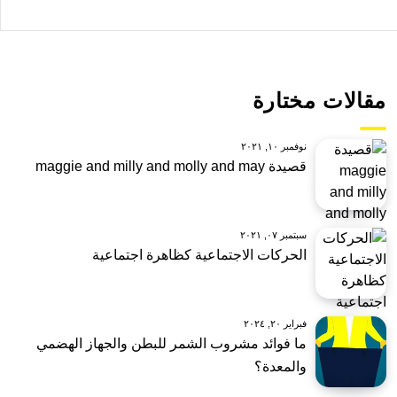
مقالات مختارة
نوفمبر ١٠, ٢٠٢١
قصيدة maggie and milly and molly and may
سبتمبر ٠٧, ٢٠٢١
الحركات الاجتماعية كظاهرة اجتماعية
فبراير ٢٠, ٢٠٢٤
ما فوائد مشروب الشمر للبطن والجهاز الهضمي
والمعدة؟