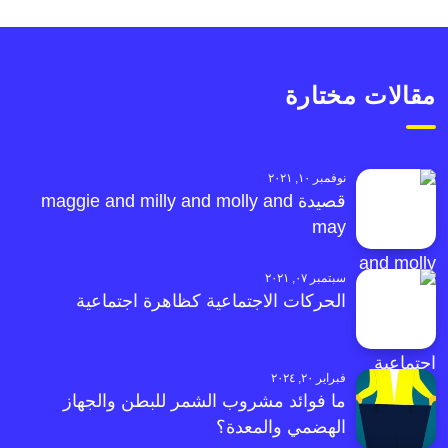
مقالات مختارة
نوفمبر ١٠, ٢٠٢١
قصيدة maggie and milly and molly and
may
سبتمبر ٠٧, ٢٠٢١
الحركات الاجتماعية كظاهرة اجتماعية
فبراير ٢٠, ٢٠٢٤
ما فوائد مشروب الشمر للبطن والجهاز
الهضمي والمعدة؟