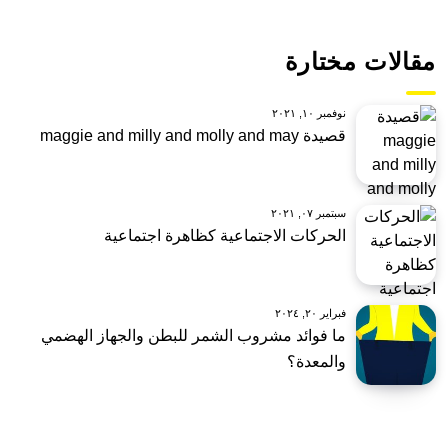
مقالات مختارة
نوفمبر ١٠, ٢٠٢١
قصيدة maggie and milly and molly and may
سبتمبر ٠٧, ٢٠٢١
الحركات الاجتماعية كظاهرة اجتماعية
فبراير ٢٠, ٢٠٢٤
ما فوائد مشروب الشمر للبطن والجهاز الهضمي
والمعدة؟