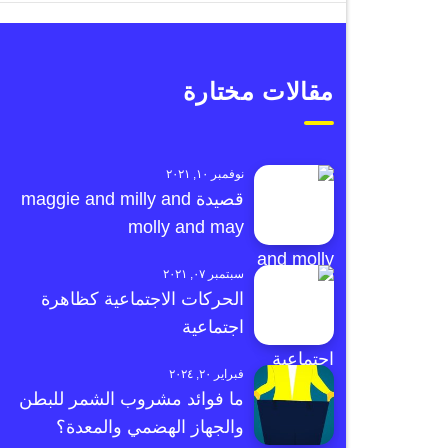
مقالات مختارة
نوفمبر ١٠, ٢٠٢١
قصيدة maggie and milly and
molly and may
سبتمبر ٠٧, ٢٠٢١
الحركات الاجتماعية كظاهرة
اجتماعية
فبراير ٢٠, ٢٠٢٤
ما فوائد مشروب الشمر للبطن
والجهاز الهضمي والمعدة؟