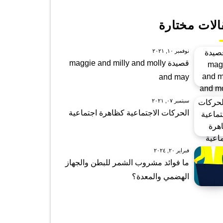
الات مختارة
نوفمبر ١٠, ٢٠٢١
قصيدة maggie and milly and molly
and may
سبتمبر ٠٧, ٢٠٢١
الحركات الاجتماعية كظاهرة اجتماعية
فبراير ٢٠, ٢٠٢٤
ما فوائد مشروب الشمر للبطن والجهاز
الهضمي والمعدة؟