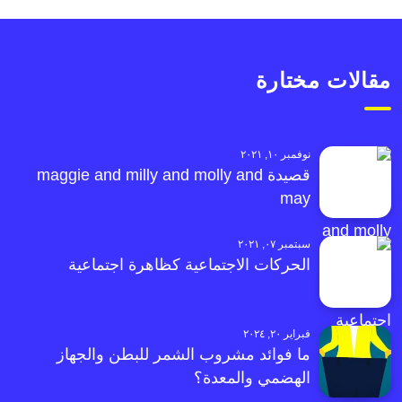
مقالات مختارة
نوفمبر ١٠, ٢٠٢١
قصيدة maggie and milly and molly and
may
سبتمبر ٠٧, ٢٠٢١
الحركات الاجتماعية كظاهرة اجتماعية
فبراير ٢٠, ٢٠٢٤
ما فوائد مشروب الشمر للبطن والجهاز
الهضمي والمعدة؟