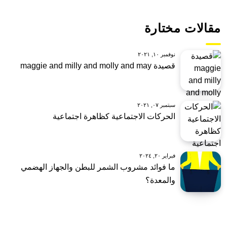
مقالات مختارة
نوفمبر ١٠, ٢٠٢١
قصيدة maggie and milly and molly and may
سبتمبر ٠٧, ٢٠٢١
الحركات الاجتماعية كظاهرة اجتماعية
فبراير ٢٠, ٢٠٢٤
ما فوائد مشروب الشمر للبطن والجهاز الهضمي
والمعدة؟