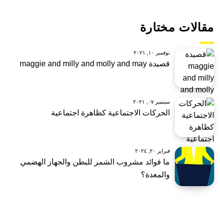
مقالات مختارة
نوفمبر ١٠, ٢٠٢١
قصيدة maggie and milly and molly and may
سبتمبر ٠٧, ٢٠٢١
الحركات الاجتماعية كظاهرة اجتماعية
فبراير ٢٠, ٢٠٢٤
ما فوائد مشروب الشمر للبطن والجهاز الهضمي
والمعدة؟