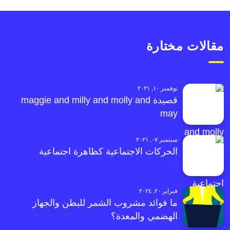
مقالات مختارة
نوفمبر ١٠, ٢٠٢١
قصيدة maggie and milly and molly and
may
سبتمبر ٠٧, ٢٠٢١
الحركات الاجتماعية كظاهرة اجتماعية
فبراير ٢٠, ٢٠٢٤
ما فوائد مشروب الشمر للبطن والجهاز
الهضمي والمعدة؟